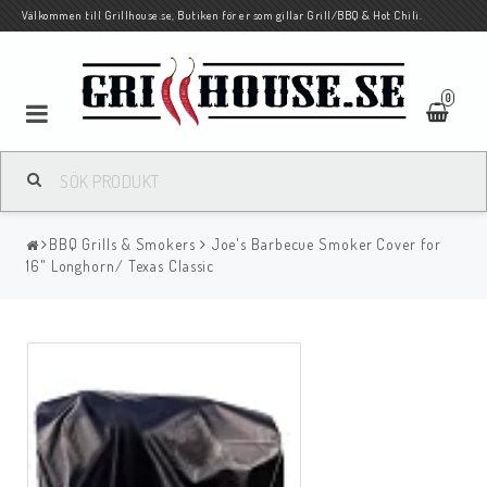
Välkommen till Grillhouse.se, Butiken för er som gillar Grill/BBQ & Hot Chili.
0
BBQ Grills & Smokers
Joe's Barbecue Smoker Cover for
16" Longhorn/ Texas Classic